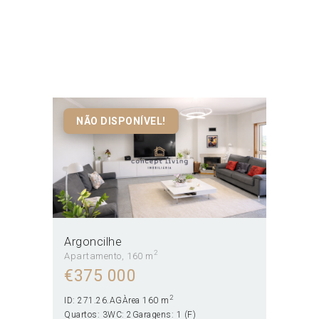
Aveiro
Home
Todos os Imóveis
Aveiro
NÃO DISPONÍVEL!
Argoncilhe
2
Apartamento
160 m
€
375 000
2
ID:
271.26.AG
Àrea
160 m
Quartos:
3
WC:
2
Garagens:
1 (F)