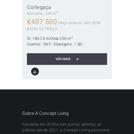
NÃO DISPONÍVEL!
Cortegaça
2
Moradia
256 m
€
457 500
Preço anterior: 499 000€
BAIXA DE PREÇO
2
ID:
186.24.AG
Àrea
256 m
Quartos:
3
WC:
3
Garagens:
1 (B)
VER MAIS
Sobre A Concept Living
Fundada em 2018 e com portas abertas ao
público desde 2021, a Concept Living posiciona-