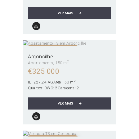
VER MAIS
NÃO DISPONÍVEL!
Argoncilhe
2
Apartamento
150 m
€
325 000
2
ID:
227.24.AG
Àrea
150 m
Quartos:
3
WC:
2
Garagens:
2
VER MAIS