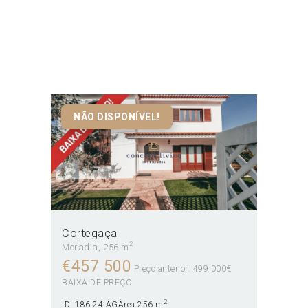
Cortegaça
Home
Todos os Imóveis
Cortegaça
NÃO DISPONÍVEL!
Cortegaça
2
Moradia
256 m
€
457 500
Preço anterior: 499 000€
BAIXA DE PREÇO
2
ID:
186.24.AG
Àrea
256 m