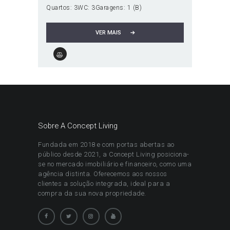
Quartos:
3
WC:
3
Garagens:
1 (B)
VER MAIS
Sobre A Concept Living
Fundada em 2018 e com portas abertas ao
público desde 2021, a Concept Living posiciona-
se no mercado imobiliário e financeiro, como uma
agência distinta. Oferecemos aos nossos
clientes a solução integrada, ideal para a
compra da sua nova propriedade.