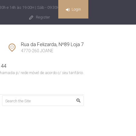
30h e 14h às 19.00H | Sáb - 09.30H às 13H
Login
Register
Rua da Felizarda, Nº89 Loja 7
4770-260 JOANE
 44
hamada p/ rede móvel de acordo c/ seu tarifário.
Home
Todos os Imóveis
Argoncilhe