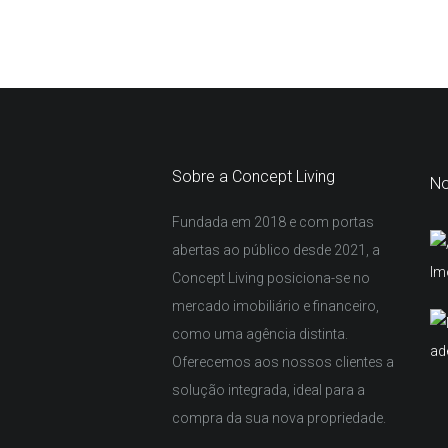
Sobre a Concept Living
No
Fundada em 2018 e com portas
abertas ao público desde 2021, a
Concept Living posiciona-se no
mercado imobiliário e financeiro,
como uma agência distinta.
Oferecemos aos nossos clientes a
solução integrada, ideal para a
compra da sua nova propriedade.