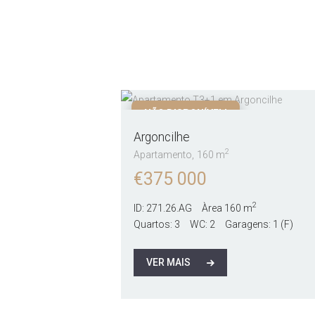
NÃO DISPONÍVEL!
Argoncilhe
2
Apartamento
160 m
€
375 000
2
ID:
271.26.AG
Àrea
160 m
Quartos:
3
WC:
2
Garagens:
1 (F)
VER MAIS