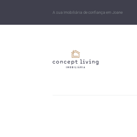
A sua Imobiliária de confiança em Joane
Argoncilhe