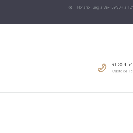
Horário:
Seg a Sex- 09.30H à 12.
NOTÍCIAS
CONCEPT LIVING
Imobiliária em Joane
CONTACTOS
91 354 54
Custo de 1 c