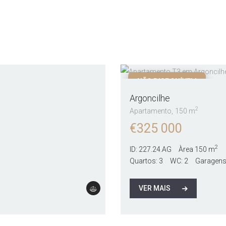
NÃO DISPONÍVEL!
Argoncilhe
2
Apartamento
150 m
€
325 000
2
ID:
227.24.AG
Àrea
150 m
Quartos:
3
WC:
2
Garagens
VER MAIS