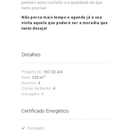
perfeito entre conforto e a qualidade de que
tanto precisa!
Não perca mais tempo e agende já a sua
visita aquela que poderá ser a moradia que
tanto deseja!
Detalhes
Property ID:
107.22.AG
2
Área:
222 m
Quartos:
4
Casas de Banho:
4
Garagens:
1
Certificado Energético
Garagem