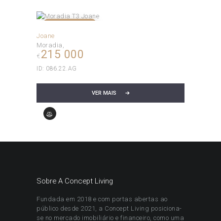
VENDIDO!
Joane
Moradia
215 000
€
ID:
086.22.AG
VER MAIS
Sobre A Concept Living
Fundada em 2018 e com portas abertas ao
público desde 2021, a Concept Living posiciona-
se no mercado imobiliário e financeiro, como uma