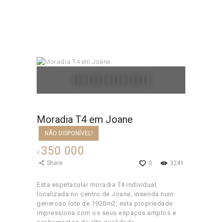
Home
Todos os Imóveis
...
Moradia T4 em Joane
Moradia T4 em Joane
NÃO DISPONÍVEL!
350 000
€
Share
0
3241
Esta espetacular moradia T4 individual,
localizada no centro de Joane, inserida num
generoso lote de 1920m2, esta propriedade
impressiona com os seus espaços amplos e