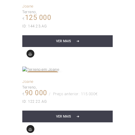
NÃO DISPONÍVEL!
Joane
Terreno
125 000
€
ID:
144.23.AG
VER MAIS
VENDIDO!
Joane
Terreno
90 000
€
Preço anterior: 115.000€
ID:
122.22.AG
VER MAIS