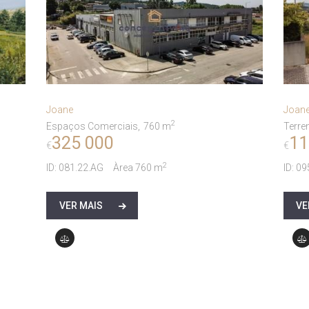
Joane
Joan
2
Espaços Comerciais
760 m
Terre
325 000
11
€
€
2
ID:
081.22.AG
Àrea
760 m
ID:
09
VER MAIS
VE