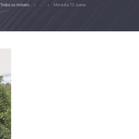
Todos os Imóveis
...
Moradia T3 Joane