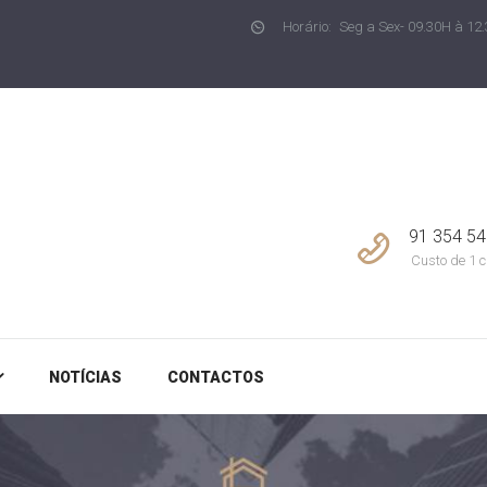
Horário:
Seg a Sex- 09.30H à 12.
NOTÍCIAS
CONCEPT LIVING
Imobiliária em Joane
CONTACTOS
91 354 54
Custo de 1 c
NOTÍCIAS
CONTACTOS