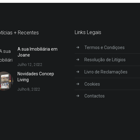
Links Legais
tícias + Recentes
Termos e Condiçoes
A sua Imobiliária em
Joane
Resolução de Litígios
Julho 12, 2022
Livro de Reclamações
Novidades Concep
Living
Cookies
Julho 8, 2022
Contactos