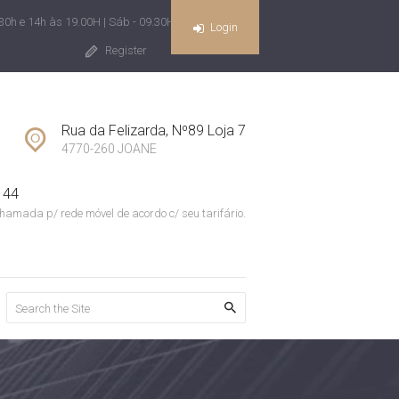
30h e 14h às 19.00H | Sáb - 09.30H às 13H
Login
Register
Rua da Felizarda, Nº89 Loja 7
4770-260 JOANE
 44
hamada p/ rede móvel de acordo c/ seu tarifário.