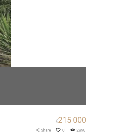
215 000
€
Share
0
2898