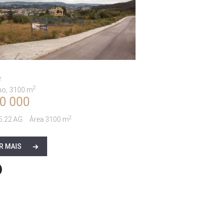
e
2
no
3100 m
0 000
2
5.22.AG
Àrea
3100 m
R MAIS