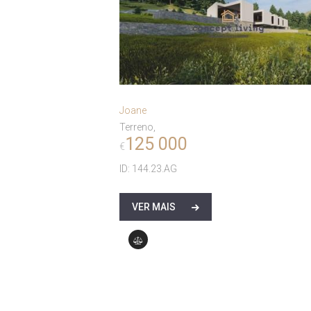
Joane
Terreno
125 000
€
ID:
144.23.AG
VER MAIS