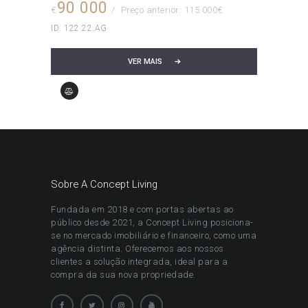
90 000
€
Preço anterior: 115.000€
ID:
122.22.AG
VER MAIS
Sobre A Concept Living
Fundada em 2018 e com portas abertas ao
público desde 2021, a Concept Living posiciona-
se no mercado imobiliário e financeiro, como uma
agência distinta. Oferecemos aos nossos
clientes a solução integrada, ideal para a
compra da sua nova propriedade.