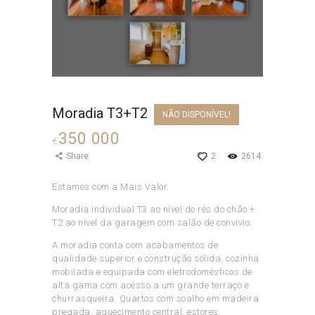
Moradia T3+T2
NÃO DISPONÍVEL!
350 000
€
Share
2
2614
Estamos com a Mais Valor.
Moradia individual T3 ao nível do rés do chão +
T2 ao nível da garagem com salão de convívio.
A moradia conta com acabamentos de
qualidade superior e construção sólida, cozinha
mobilada e equipada com eletrodomésticos de
alta gama com acesso a um grande terraço e
churrasqueira. Quartos com soalho em madeira
pregada, aquecimento central, estores