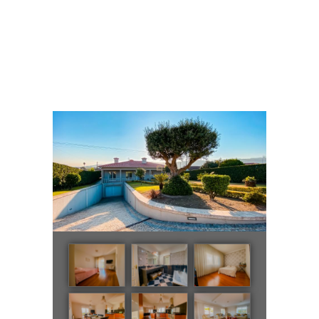
Moradia T3+T2
Home
Todos os Imóveis
...
Moradia T3+T2