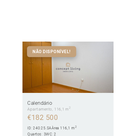
Calendário
Home
Todos os Imóveis
...
Calendário
NÃO DISPONÍVEL!
Calendário
2
Apartamento
116,1 m
€
182 500
2
ID:
240.25.SA
Àrea
116,1 m
Quartos:
3
WC:
2