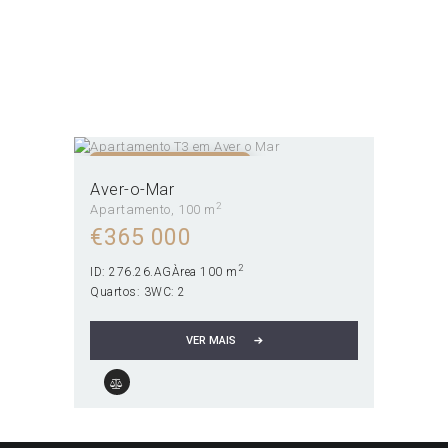
Aver-o-Mar
Home
Todos os Imóveis
Aver-o-Mar
NÃO DISPONÍVEL!
Aver-o-Mar
2
Apartamento
100 m
€
365 000
2
ID:
276.26.AG
Àrea
100 m
Quartos:
3
WC:
2
VER MAIS