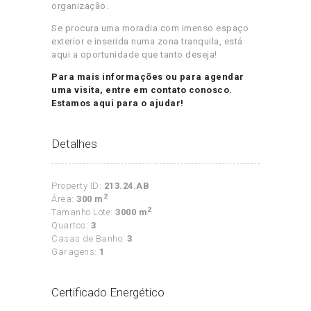
organização.
Se procura uma moradia com imenso espaço
exterior e inserida numa zona tranquila, está
aqui a oportunidade que tanto deseja!
Para mais informações ou para agendar
uma visita, entre em contato conosco.
Estamos aqui para o ajudar!
Detalhes
Property ID:
213.24.AB
2
Área:
300 m
2
Tamanho Lote:
3000 m
Quartos:
3
Casas de Banho:
3
Garagens:
1
Certificado Energético