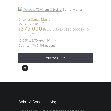
NÃO DISPONÍVEL!
Oliveira Santa Maria
2
Moradia
191 m
375 000
€
Preço anterior: 385 000€ BAIXA
DE PREÇO
2
ID:
251.25.TD
Àrea
191 m
Quartos:
4
WC:
5
Garagens:
1
VER MAIS
Sobre A Concept Living
Fundada em 2018 e com portas abertas ao