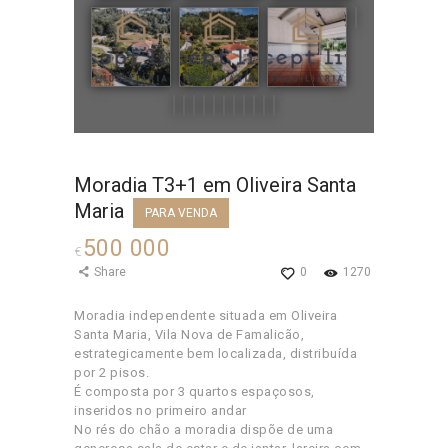
Moradia T3+1 em Oliveira Santa
Maria
PARA VENDA
500 000
€
Share
0
1270
Moradia independente situada em Oliveira
Santa Maria, Vila Nova de Famalicão,
estrategicamente bem localizada, distribuída
por 2 pisos.
É composta por 3 quartos espaçosos,
inseridos no primeiro andar
No rés do chão a moradia dispõe de uma