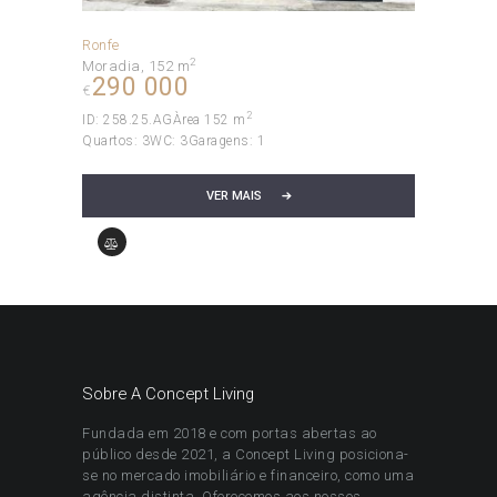
Ronfe
2
Moradia
152 m
290 000
€
2
ID:
258.25.AG
Àrea
152 m
Quartos:
3
WC:
3
Garagens:
1
VER MAIS
Sobre A Concept Living
Fundada em 2018 e com portas abertas ao
público desde 2021, a Concept Living posiciona-
se no mercado imobiliário e financeiro, como uma
agência distinta. Oferecemos aos nossos