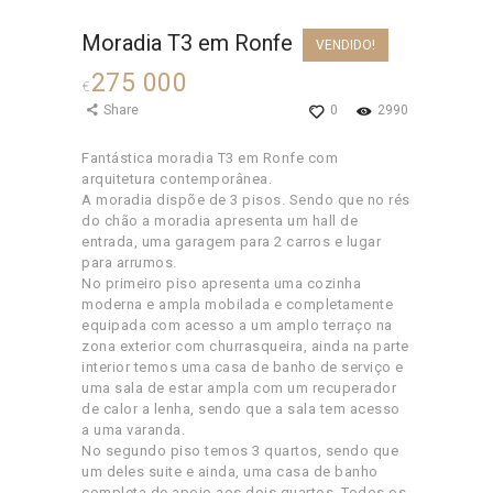
Moradia T3 em Ronfe
VENDIDO!
275 000
€
Share
0
2990
Fantástica moradia T3 em Ronfe com
arquitetura contemporânea.
A moradia dispõe de 3 pisos. Sendo que no rés
do chão a moradia apresenta um hall de
entrada, uma garagem para 2 carros e lugar
para arrumos.
No primeiro piso apresenta uma cozinha
moderna e ampla mobilada e completamente
equipada com acesso a um amplo terraço na
zona exterior com churrasqueira, ainda na parte
interior temos uma casa de banho de serviço e
uma sala de estar ampla com um recuperador
de calor a lenha, sendo que a sala tem acesso
a uma varanda.
No segundo piso temos 3 quartos, sendo que
um deles suite e ainda, uma casa de banho
completa de apoio aos dois quartos. Todos os