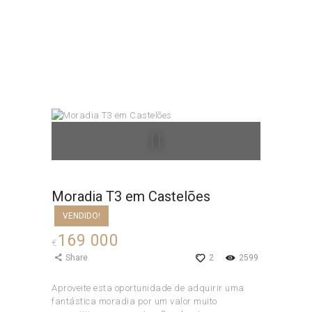
Moradia T3 em Castelões
Home
Todos os Imóveis
...
Moradia T3 em Castelões
Moradia T3 em Castelões
VENDIDO!
169 000
€
Share
2
2599
Aproveite esta oportunidade de adquirir uma
fantástica moradia por um valor muito