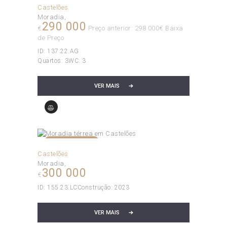
Castelões
Moradia
290 000
€
Preço anterior: 298 000€ Baixa
de Preço
ID:
137.22.AG
Quartos:
3
WC:
3
VER MAIS
VENDIDO!
Castelões
Moradia
300 000
€
ID:
155.23.LC
Construção:
2023
VER MAIS