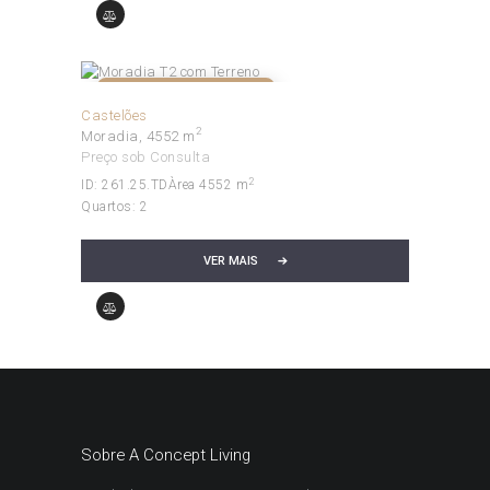
NÃO DISPONÍVEL!
Castelões
2
Moradia
4552 m
Preço sob Consulta
2
ID:
261.25.TD
Àrea
4552 m
Quartos:
2
VER MAIS
Sobre A Concept Living