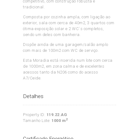
competitivo, com construção robusta e
tradicional.
Composta por cozinha ampla, com ligação ao
exterior, sala com cerca de 40m2, 3 quartos com
ótima exposição solar e 2 WC´s completos,
sendo um deles com banheira.
Dispõe ainda de uma garagem/salão amplo
com mais de 100m2 com WC de serviço.
Esta Moradia está inserida num lote com cerca
de 1000m2, em zona calma e de excelentes
acessos tanto da N206 como do acesso
A7/Ceide.
Detalhes
Property ID:
119.22.AG
2
Tamanho Lote:
1000 m
Certificado Energético