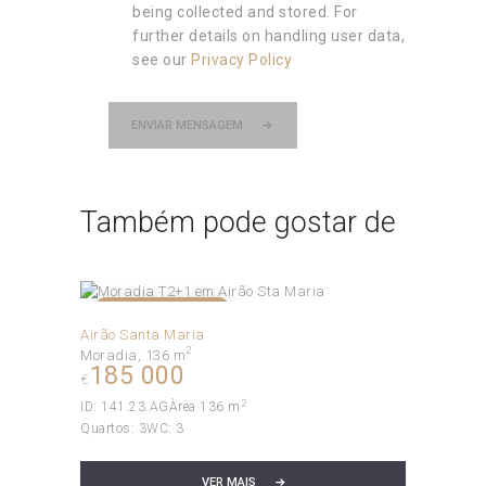
being collected and stored. For
further details on handling user data,
see our
Privacy Policy
ENVIAR MENSAGEM
Também pode gostar de
RESERVADO
Airão Santa Maria
2
Moradia
136 m
185 000
€
2
ID:
141.23.AG
Àrea
136 m
Quartos:
3
WC:
3
VER MAIS