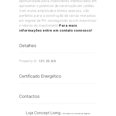
oportunidade para investidores interessados em
aproveitar o potencial de construção em Leitões.
Com muita amplitude e ótimos acessos, são
perfeitos para a construção de várias moradias
em regime de PH, conseguindo assim maximizar
o retorno do investimento.
Para mais
informações entre em contato connosco!
Detalhes
Property ID:
121.22.AG
Certificado Energético
Contactos
Loja Concept Living
Ver todos os Imóveis do Agente