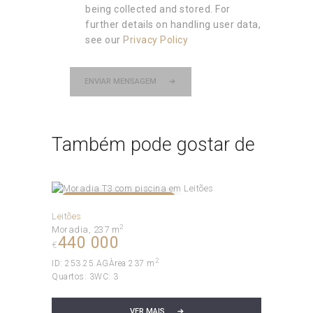
being collected and stored. For
further details on handling user data,
see our
Privacy Policy
ENVIAR MENSAGEM
Também pode gostar de
NÃO DISPONÍVEL!
Leitões
2
Moradia
237 m
440 000
€
2
ID:
253.25.AG
Àrea
237 m
Quartos:
3
WC:
3
VER MAIS