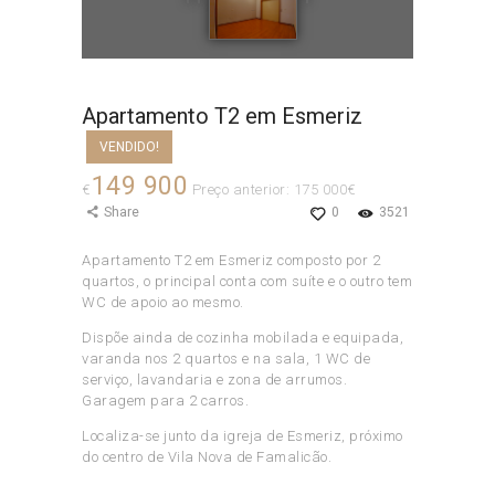
Apartamento T2 em Esmeriz
VENDIDO!
149 900
€
Preço anterior: 175 000€
Share
0
3521
Apartamento T2 em Esmeriz composto por 2
quartos, o principal conta com suíte e o outro tem
WC de apoio ao mesmo.
Dispõe ainda de cozinha mobilada e equipada,
varanda nos 2 quartos e na sala, 1 WC de
serviço, lavandaria e zona de arrumos.
Garagem para 2 carros.
Localiza-se junto da igreja de Esmeriz, próximo
do centro de Vila Nova de Famalicão.