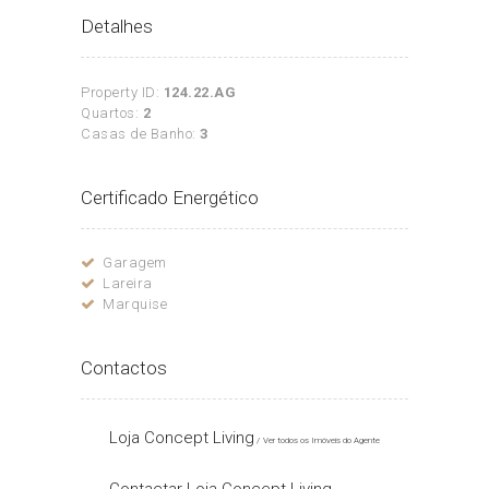
Detalhes
Property ID:
124.22.AG
Quartos:
2
Casas de Banho:
3
Certificado Energético
Garagem
Lareira
Marquise
Contactos
Loja Concept Living
Ver todos os Imóveis do Agente
Contactar Loja Concept Living