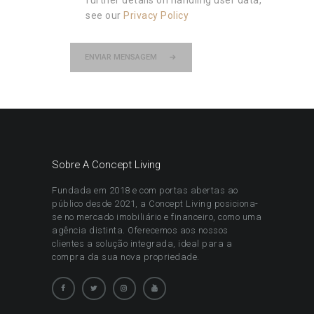
see our
Privacy Policy
ENVIAR MENSAGEM
Sobre A Concept Living
Fundada em 2018 e com portas abertas ao
público desde 2021, a Concept Living posiciona-
se no mercado imobiliário e financeiro, como uma
agência distinta. Oferecemos aos nossos
clientes a solução integrada, ideal para a
compra da sua nova propriedade.