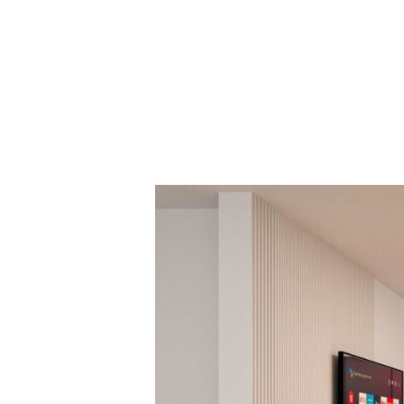
Andar Moradia T3 
Ponte