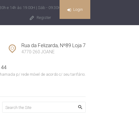
30h e 14h às 19.00H | Sáb - 09.30H às 13H
Login
Register
Rua da Felizarda, Nº89 Loja 7
4770-260 JOANE
 44
hamada p/ rede móvel de acordo c/ seu tarifário.