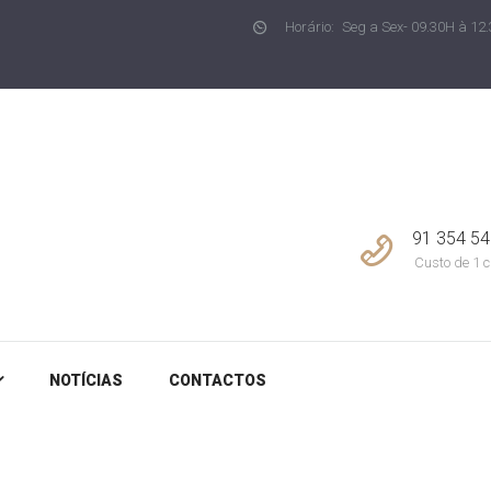
Horário:
Seg a Sex- 09.30H à 12.
NOTÍCIAS
CONCEPT LIVING
Imobiliária em Joane
CONTACTOS
91 354 54
Custo de 1 c
NOTÍCIAS
CONTACTOS