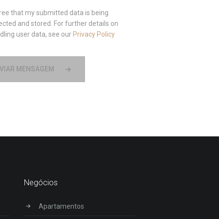
gree that my submitted data is being
lected and stored. For further details on
dling user data, see our
Privacy Policy
VIAR MENSAGEM
Negócios
Apartamentos