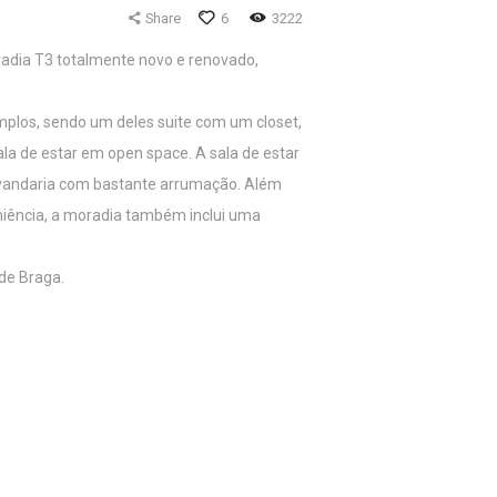
Share
6
3222
adia T3 totalmente novo e renovado,
plos, sendo um deles suite com um closet,
la de estar em open space. A sala de estar
lavandaria com bastante arrumação. Além
eniência, a moradia também inclui uma
de Braga.