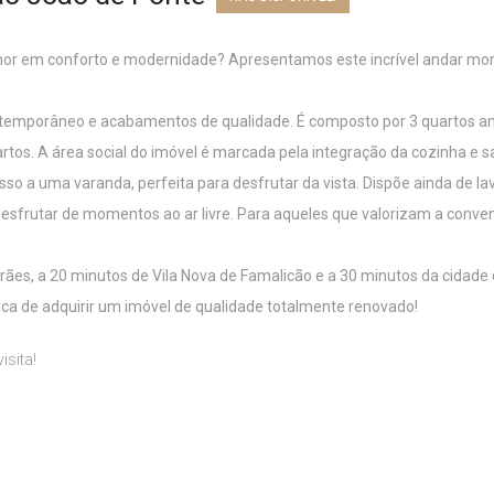
hor em conforto e modernidade? Apresentamos este incrível andar mor
ntemporâneo e acabamentos de qualidade. É composto por 3 quartos am
tos. A área social do imóvel é marcada pela integração da cozinha e sa
sso a uma varanda, perfeita para desfrutar da vista. Dispõe ainda de 
 desfrutar de momentos ao ar livre. Para aqueles que valorizam a conv
rães, a 20 minutos de Vila Nova de Famalicão e a 30 minutos da cidade 
ca de adquirir um imóvel de qualidade totalmente renovado!
isita!