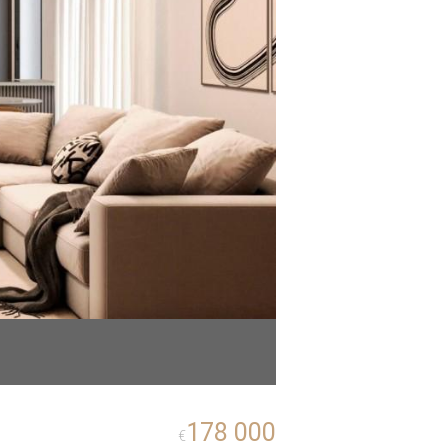
178 000
€