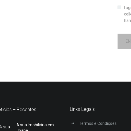
I a
col
han
EN
Links Legais
tícias + Recentes
Termos e Condiçoes
A sua Imobiliária em
Joane