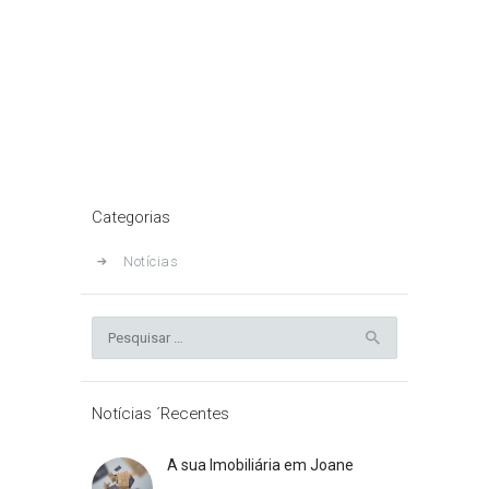
António Branco
Home
Toda a Equipa
António Branco
Categorias
Notícias
Pesquisar
por:
Notícias ´Recentes
A sua Imobiliária em Joane