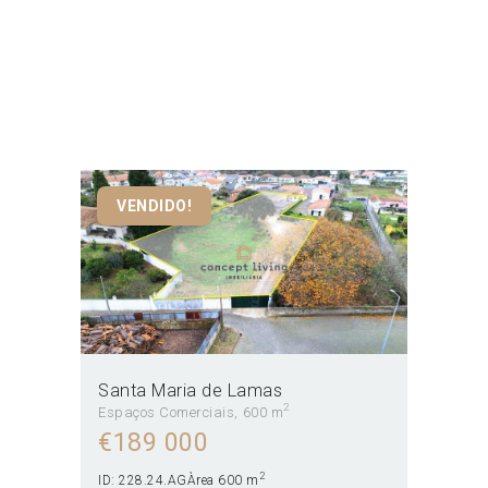
Santa Maria da Feira
Home
Todos os Imóveis
Santa Maria da Feira
VENDIDO!
Santa Maria de Lamas
2
Espaços Comerciais
600 m
€
189 000
2
ID:
228.24.AG
Àrea
600 m