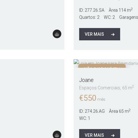
2
ID:
277.26.SA
Àrea
114 m
Quartos:
2
WC:
2
Garagens
VER MAIS
NÃO DISPONÍVEL!
Joane
2
Espaços Comerciais
65 m
€
550
mês
2
ID:
274.26.AG
Àrea
65 m
WC:
1
VER MAIS