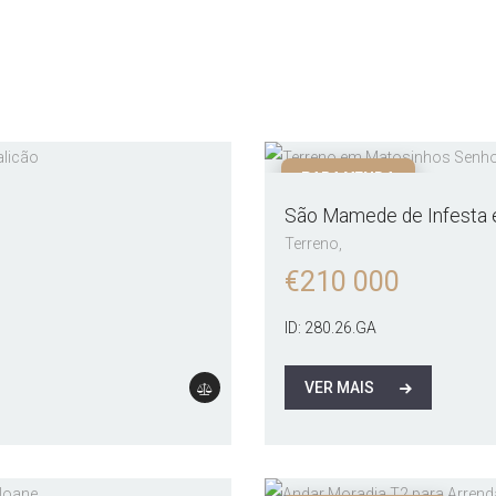
PARA VENDA
São Mamede de Infesta 
Terreno
€
210 000
ID:
280.26.GA
VER MAIS