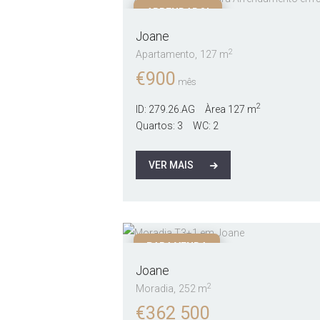
ARRENDADO!
Joane
2
Apartamento
127 m
€
900
mês
2
ID:
279.26.AG
Àrea
127 m
Quartos:
3
WC:
2
VER MAIS
PARA VENDA
Joane
2
Moradia
252 m
€
362 500