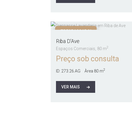
TRESPASSADO!
Riba D'Ave
2
Espaços Comerciais
80 m
Preço sob consulta
2
ID:
273.26.AG
Àrea
80 m
VER MAIS