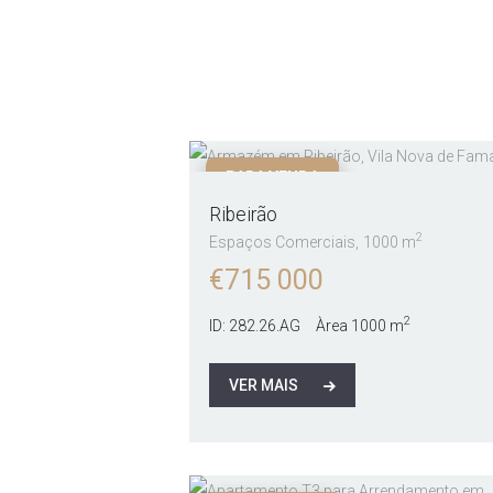
PARA VENDA
Ribeirão
2
Espaços Comerciais
1000 m
€
715 000
2
ID:
282.26.AG
Àrea
1000 m
VER MAIS