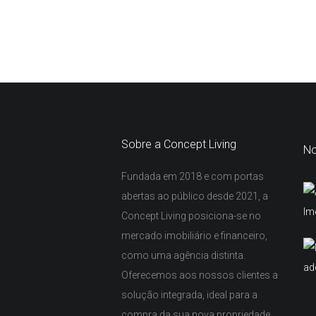
Paginação
dos
conteúdos
Sobre a Concept Living
No
Fundada em 2018 e com portas
abertas ao público desde 2021, a
Concept Living posiciona-se no
mercado imobiliário e financeiro,
como uma agência distinta.
Oferecemos aos nossos clientes a
solução integrada, ideal para a
compra da sua nova propriedade.