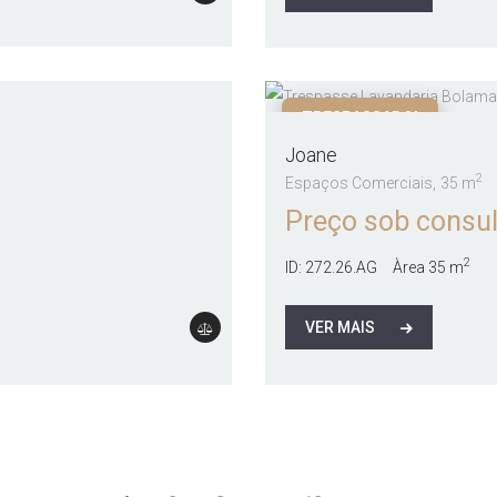
TRESPASSADO!
Joane
2
Espaços Comerciais
35 m
Preço sob consul
2
ID:
272.26.AG
Àrea
35 m
VER MAIS