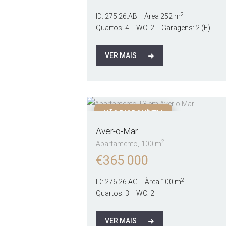
2
ID:
275.26.AB
Àrea
252 m
Quartos:
4
WC:
2
Garagens:
2 (E)
VER MAIS
NÃO DISPONÍVEL!
Aver-o-Mar
2
Apartamento
100 m
€
365 000
2
ID:
276.26.AG
Àrea
100 m
Quartos:
3
WC:
2
VER MAIS