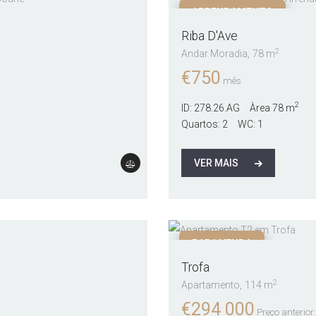
ARRENDAMENTO
Riba D'Ave
2
Andar Moradia
78 m
€
750
mês
2
ID:
278.26.AG
Àrea
78 m
Quartos:
2
WC:
1
VER MAIS
PARA VENDA
Trofa
2
Apartamento
114 m
€
294 000
Preço anterio