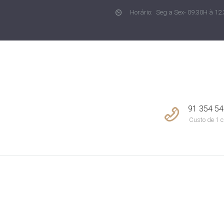
Horário:
Seg a Sex- 09.30H à 12.
NOTÍCIAS
CONCEPT LIVING
Imobiliária em Joane
CONTACTOS
91 354 54
Custo de 1 c