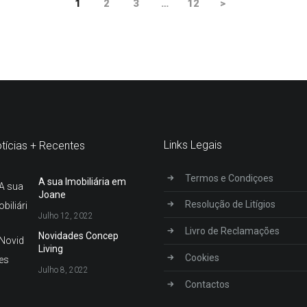
PAGE
1
PAGE
2
PAGE
3
…
PAGE
12
>
Links Legais
tícias + Recentes
Termos e Condiçoes
A sua Imobiliária em
Joane
Resolução de Litígios
Julho 12, 2022
Livro de Reclamações
Novidades Concep
Living
Cookies
Julho 8, 2022
Contactos