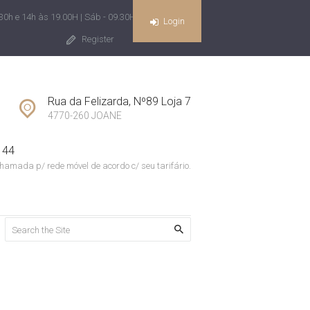
30h e 14h às 19.00H | Sáb - 09.30H às 13H
Login
Register
Rua da Felizarda, Nº89 Loja 7
4770-260 JOANE
 44
hamada p/ rede móvel de acordo c/ seu tarifário.
Home
Todos os Imóveis
Portugal